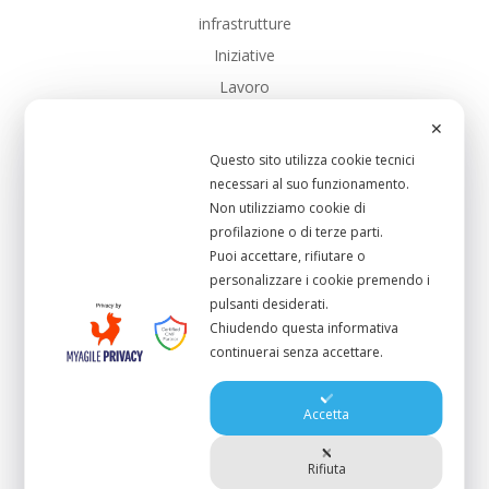
infrastrutture
Iniziative
Lavoro
Notizie
✕
Notizie dalla Federazione
Questo sito utilizza cookie tecnici
PD
necessari al suo funzionamento.
Non utilizziamo cookie di
PD_Toscana
profilazione o di terze parti.
SalarioMinimo
Puoi accettare, rifiutare o
Sanita
personalizzare i cookie premendo i
pulsanti desiderati.
Scuola Pubblica
Chiudendo questa informativa
Sistema-Portuale
continuerai senza accettare.
UC_Bibbona
UC_CastagnetoCcci
Accetta
UC_Cecina
UC_Collesalvetti
Rifiuta