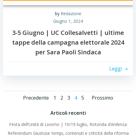
by
Redazione
Giugno 1, 2024
3-5 Giugno | UC Collesalvetti | ultime
tappe della campagna elettorale 2024
per Sara Paoli Sindaca
Leggi
Posts
Posts
Posts
Page
Page
Page
Page
Page
Precedente
1
2
3
4
5
Prossimo
navigation
navigation
navigat
Articoli recenti
Festa dell’Unità di Livorno | 10/19 luglio, Rotonda d’Ardenza
Referendum Giustizia: tempi, contenuti e criticità della riforma