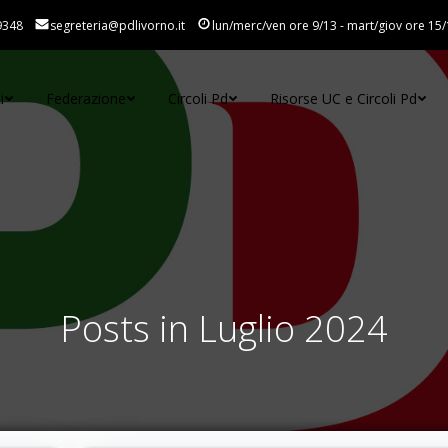
9348
segreteria@pdlivorno.it
lun/merc/ven ore 9/13 - mart/giov ore 15/
i
Federazione
Circoli Pd
Risorse UC e Circoli Pd
Posts in Luglio 2024