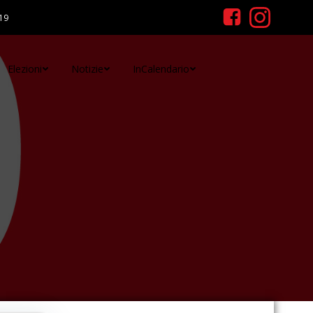
19
Elezioni
Notizie
InCalendario