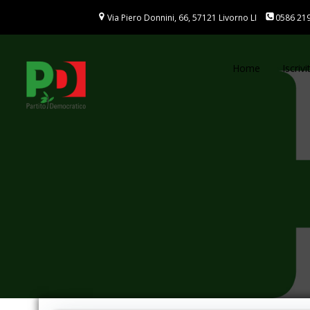
Vai
Via Piero Donnini, 66, 57121 Livorno LI
0586 21
al
contenuto
Home
Iscrivit