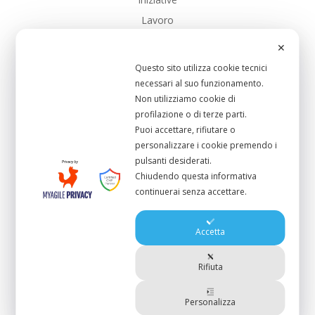
Lavoro
Notizie
✕
Notizie dalla Federazione
Questo sito utilizza cookie tecnici
PD
necessari al suo funzionamento.
Non utilizziamo cookie di
PD_Toscana
profilazione o di terze parti.
SalarioMinimo
Puoi accettare, rifiutare o
Sanita
personalizzare i cookie premendo i
pulsanti desiderati.
Scuola Pubblica
Chiudendo questa informativa
Sistema-Portuale
continuerai senza accettare.
UC_Bibbona
UC_CastagnetoCcci
Accetta
UC_Cecina
UC_Collesalvetti
Rifiuta
UC_Livorno
Personalizza
UC_RosignanoMmo