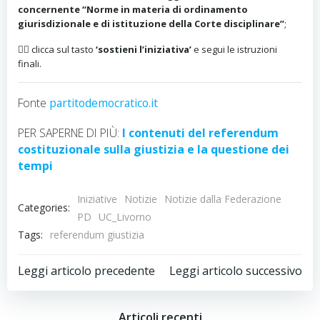
concernente “Norme in materia di ordinamento
giurisdizionale e di istituzione della Corte disciplinare”
;
👉🏻 clicca sul tasto
‘sostieni l’iniziativa’
e segui le istruzioni
finali.
Fonte
partitodemocratico.it
PER SAPERNE DI PIÙ:
I contenuti del referendum
costituzionale sulla giustizia e la questione dei
tempi
Iniziative
Notizie
Notizie dalla Federazione
Categories:
PD
UC_Livorno
Tags:
referendum giustizia
Post
Post
Leggi articolo precedente
Leggi articolo successivo
navigation
navigation
Articoli recenti