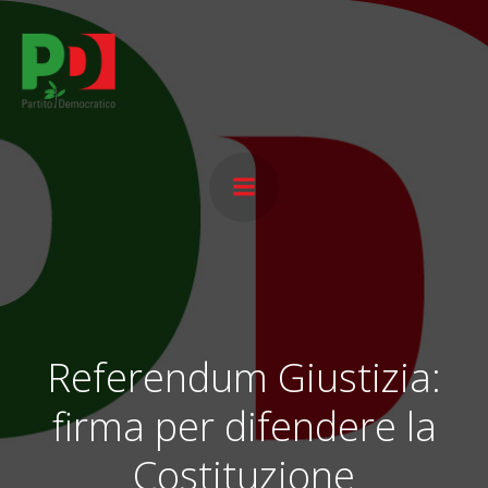
Vai
al
contenuto
Referendum Giustizia:
firma per difendere la
Costituzione