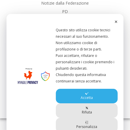
Notizie dalla Federazione
PD
PD_Toscana
✕
SalarioMinimo
Questo sito utilizza cookie tecnici
Sanita
necessari al suo funzionamento.
Non utilizziamo cookie di
Scuola Pubblica
profilazione o di terze parti.
Sistema-Portuale
Puoi accettare, rifiutare o
UC_Bibbona
personalizzare i cookie premendo i
pulsanti desiderati.
UC_CastagnetoCcci
Chiudendo questa informativa
UC_Cecina
continuerai senza accettare.
UC_Collesalvetti
UC_Livorno
Accetta
UC_RosignanoMmo
Rifiuta
Personalizza