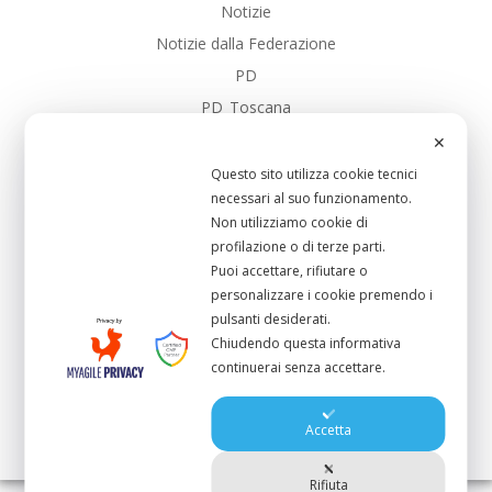
Notizie
Notizie dalla Federazione
PD
PD_Toscana
SalarioMinimo
✕
Sanita
Questo sito utilizza cookie tecnici
necessari al suo funzionamento.
Scuola Pubblica
Non utilizziamo cookie di
Sistema-Portuale
profilazione o di terze parti.
UC_Bibbona
Puoi accettare, rifiutare o
personalizzare i cookie premendo i
UC_CastagnetoCcci
pulsanti desiderati.
UC_Cecina
Chiudendo questa informativa
UC_Collesalvetti
continuerai senza accettare.
UC_Livorno
UC_RosignanoMmo
Accetta
Rifiuta