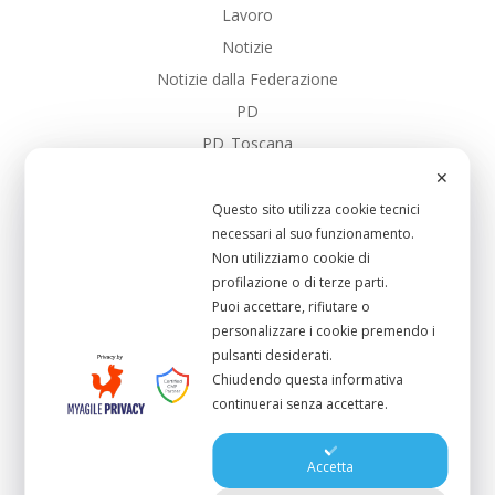
Lavoro
Notizie
Notizie dalla Federazione
PD
PD_Toscana
SalarioMinimo
✕
Sanita
Questo sito utilizza cookie tecnici
necessari al suo funzionamento.
Scuola Pubblica
Non utilizziamo cookie di
Sistema-Portuale
profilazione o di terze parti.
UC_Bibbona
Puoi accettare, rifiutare o
personalizzare i cookie premendo i
UC_CastagnetoCcci
pulsanti desiderati.
UC_Cecina
Chiudendo questa informativa
UC_Collesalvetti
continuerai senza accettare.
UC_Livorno
UC_RosignanoMmo
Accetta