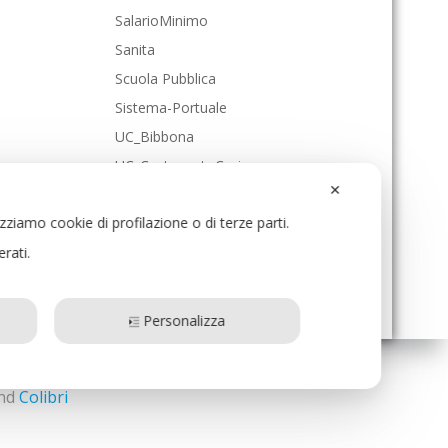
SalarioMinimo
Sanita
Scuola Pubblica
Sistema-Portuale
UC_Bibbona
UC_CastagnetoCcci
✕
UC_Cecina
izziamo cookie di profilazione o di terze parti.
UC_Collesalvetti
erati.
UC_Livorno
UC_RosignanoMmo
Personalizza
and
Colibri