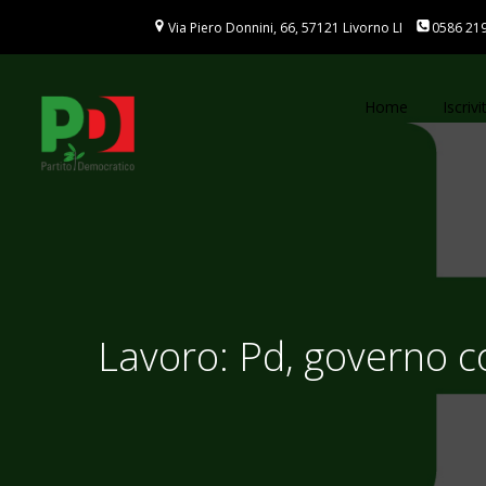
Vai
Via Piero Donnini, 66, 57121 Livorno LI
0586 21
al
contenuto
Home
Iscrivit
Lavoro: Pd, governo c