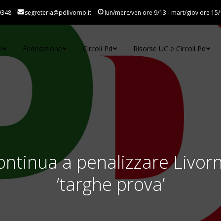
9348
segreteria@pdlivorno.it
lun/merc/ven ore 9/13 - mart/giov ore 15/
i
Federazione
Circoli Pd
Risorse UC e Circoli Pd
ontinua a penalizzare Livo
‘targhe prova’