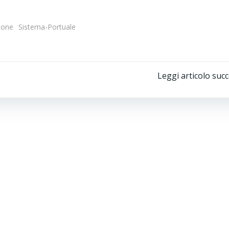
ione
Sistema-Portuale
Post
Leggi articolo suc
navigation