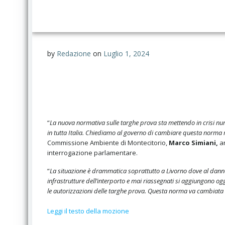
by
Redazione
on
Luglio 1, 2024
“
La nuova normativa sulle targhe prova sta mettendo in crisi nu
in tutta Italia. Chiediamo al governo di cambiare questa norma
Commissione Ambiente di Montecitorio,
Marco Simiani,
an
interrogazione parlamentare.
“
La situazione è drammatica soprattutto a Livorno dove al danno s
infrastrutture dell’interporto e mai riassegnati si aggiungono og
le autorizzazioni delle targhe prova. Questa norma va cambiata 
Leggi il testo della mozione