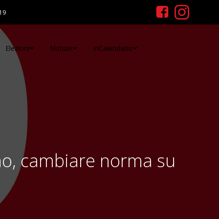
19
Elezioni
Notizie
InCalendario
rno, cambiare norma su