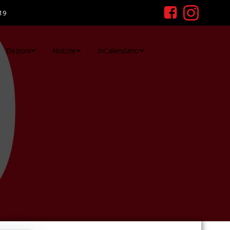
19
Elezioni
Notizie
InCalendario