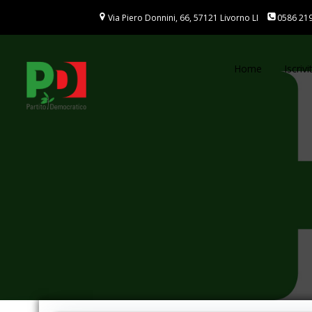
Vai
Via Piero Donnini, 66, 57121 Livorno LI
0586 21
al
contenuto
Home
Iscrivit