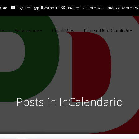
9348
segreteria@pdlivorno.it
lun/merc/ven ore 9/13 - mart/giov ore 15/
i
Federazione
Circoli Pd
Risorse UC e Circoli Pd
Posts in InCalendario