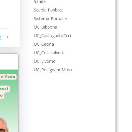
Sanita
Scuola Pubblica
Sistema-Portuale
UC_Bibbona
UC_CastagnetoCcci
gi
UC_Cecina
UC_Collesalvetti
UC_Livorno
UC_RosignanoMmo