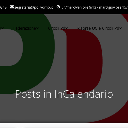
9348
segreteria@pdlivorno.it
lun/merc/ven ore 9/13 - mart/giov ore 15/
i
Federazione
Circoli Pd
Risorse UC e Circoli Pd
Posts in InCalendario