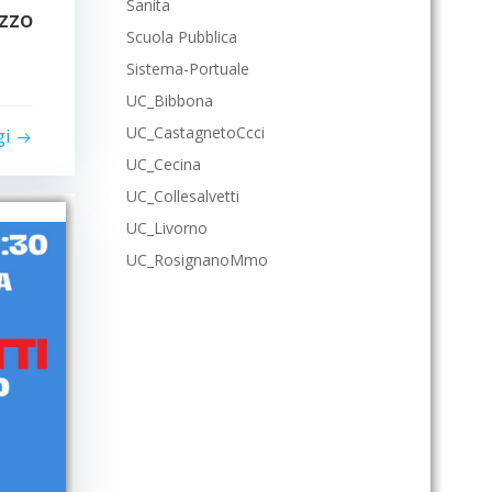
Sanita
ezzo
Scuola Pubblica
Sistema-Portuale
UC_Bibbona
UC_CastagnetoCcci
gi
UC_Cecina
UC_Collesalvetti
UC_Livorno
UC_RosignanoMmo