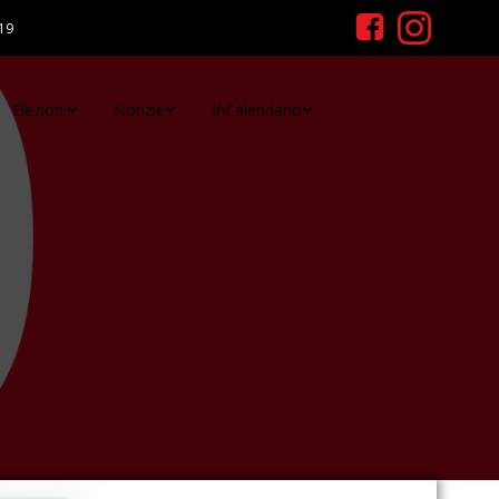
19
Elezioni
Notizie
InCalendario