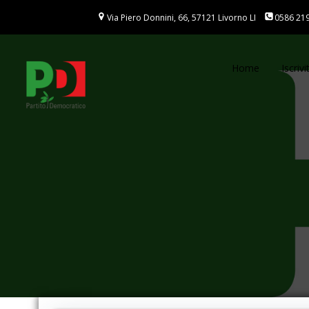
Vai
Via Piero Donnini, 66, 57121 Livorno LI
0586 21
al
contenuto
Home
Iscrivit