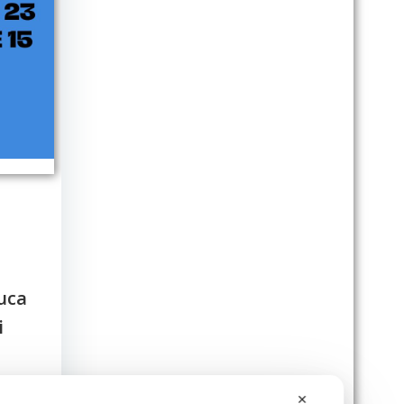
Luca
i
✕