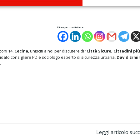
Clicca per condividere
rconi 14,
Cecina
, unisciti a noi per discutere di “
Città Sicure, Cittadini più
didato consigliere PD e sociologo esperto di sicurezza urbana,
David Ermi
.
Post
Leggi articolo suc