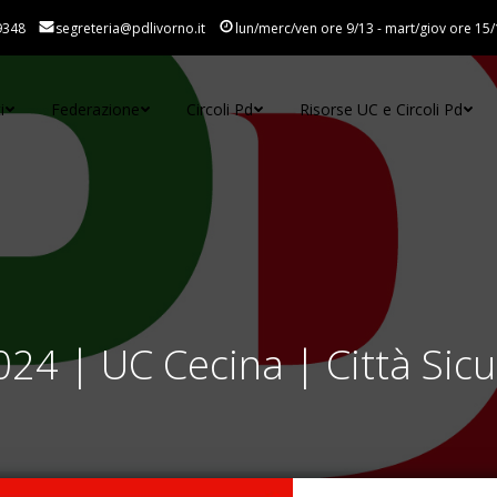
9348
segreteria@pdlivorno.it
lun/merc/ven ore 9/13 - mart/giov ore 15/
i
Federazione
Circoli Pd
Risorse UC e Circoli Pd
4 | UC Cecina | Città Sicure