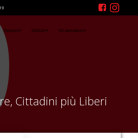
19
Elezioni
Notizie
InCalendario
, Cittadini più Liberi