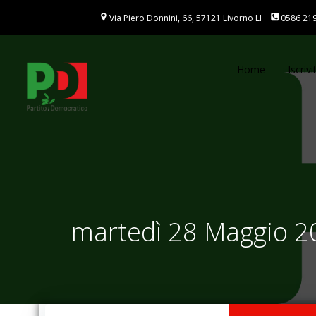
Vai
Via Piero Donnini, 66, 57121 Livorno LI
0586 21
al
contenuto
Home
Iscrivit
martedì 28 Maggio 202