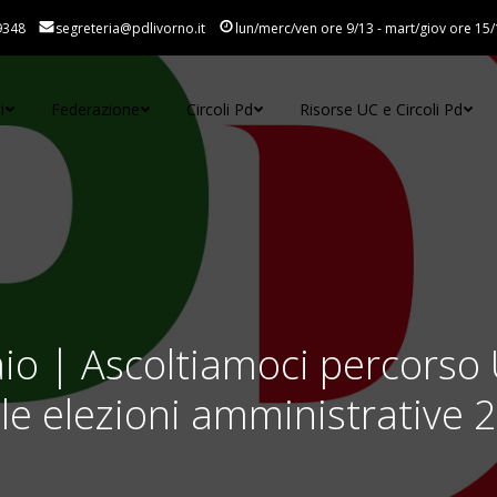
9348
segreteria@pdlivorno.it
lun/merc/ven ore 9/13 - mart/giov ore 15/
i
Federazione
Circoli Pd
Risorse UC e Circoli Pd
io | Ascoltiamoci percors
 le elezioni amministrative 