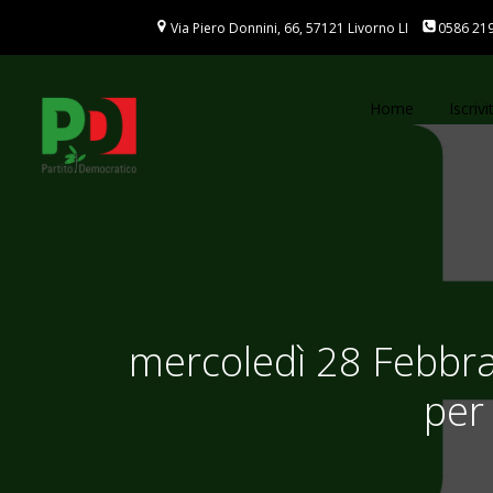
Vai
Via Piero Donnini, 66, 57121 Livorno LI
0586 21
al
contenuto
Home
Iscrivit
mercoledì 28 Febbra
per