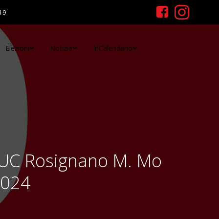
19
Elezioni
Notizie
InCalendario
o UC Rosignano M. Mo
2024