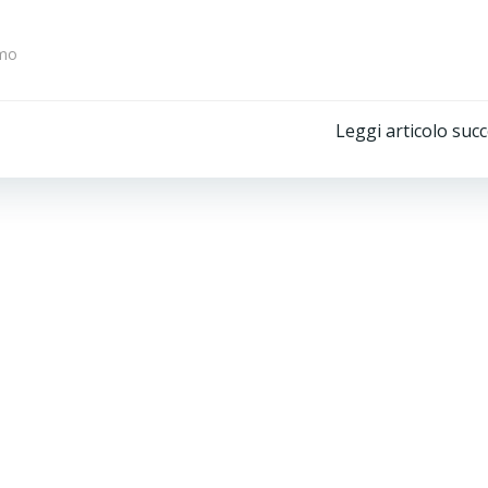
mo
Post
Leggi articolo suc
navigation