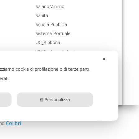
SalarioMinimo
Sanita
Scuola Pubblica
Sistema-Portuale
UC_Bibbona
UC_CastagnetoCcci
✕
UC_Cecina
izziamo cookie di profilazione o di terze parti.
UC_Collesalvetti
erati.
UC_Livorno
UC_RosignanoMmo
Personalizza
and
Colibri