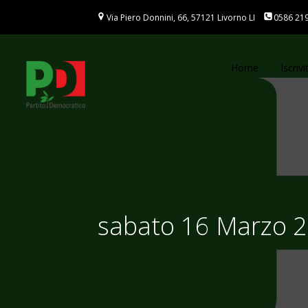
Vai
Via Piero Donnini, 66, 57121 Livorno LI
0586 21
al
contenuto
Home
Iscrivit
sabato 16 Marzo 20