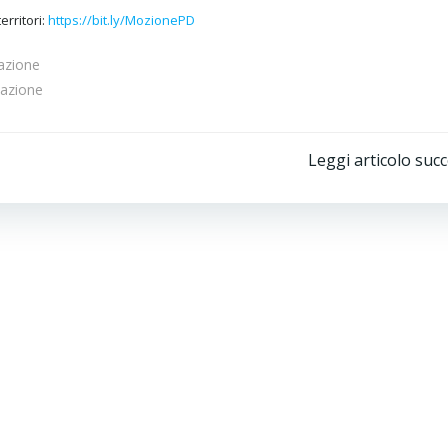
erritori:
https://bit.ly/MozionePD
razione
pazione
Post
Leggi articolo suc
navigation