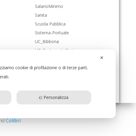
SalarioMinimo
Sanita
Scuola Pubblica
Sistema-Portuale
UC_Bibbona
UC_CastagnetoCcci
✕
UC_Cecina
izziamo cookie di profilazione o di terze parti.
UC_Collesalvetti
erati.
UC_Livorno
UC_RosignanoMmo
Personalizza
and
Colibri