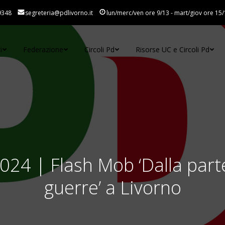
9348
segreteria@pdlivorno.it
lun/merc/ven ore 9/13 - mart/giov ore 15/
i
Federazione
Circoli Pd
Risorse UC e Circoli Pd
24 | Flash Mob ‘Dalla parte 
guerre’ a Livorno