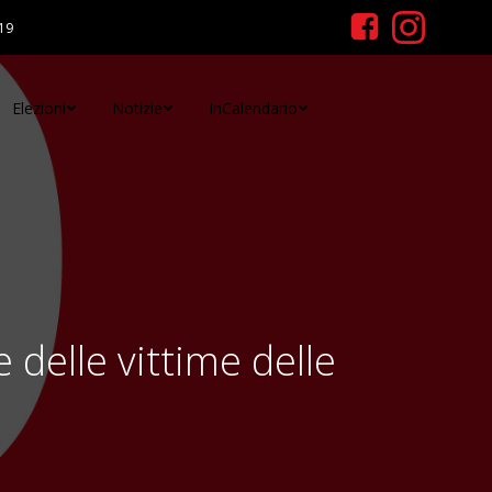
19
Elezioni
Notizie
InCalendario
delle vittime delle