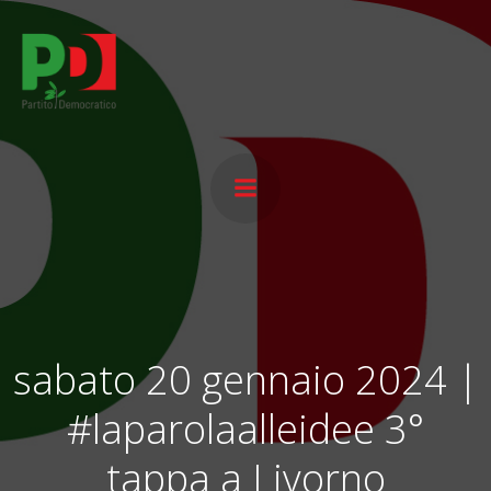
Vai
al
contenuto
sabato 20 gennaio 2024 |
#laparolaalleidee 3°
tappa a Livorno