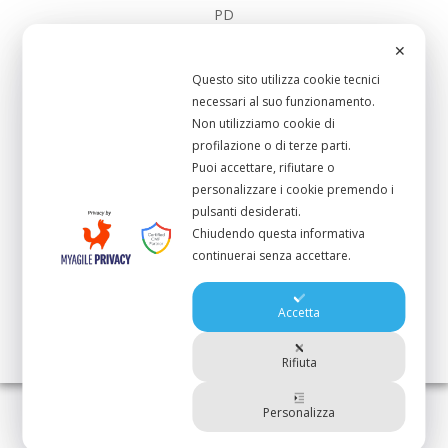
PD
PD_Toscana
✕
SalarioMinimo
Questo sito utilizza cookie tecnici
Sanita
necessari al suo funzionamento.
Non utilizziamo cookie di
Scuola Pubblica
profilazione o di terze parti.
Sistema-Portuale
Puoi accettare, rifiutare o
UC_Bibbona
personalizzare i cookie premendo i
pulsanti desiderati.
UC_CastagnetoCcci
Chiudendo questa informativa
UC_Cecina
continuerai senza accettare.
UC_Collesalvetti
UC_Livorno
Accetta
UC_RosignanoMmo
Rifiuta
Personalizza