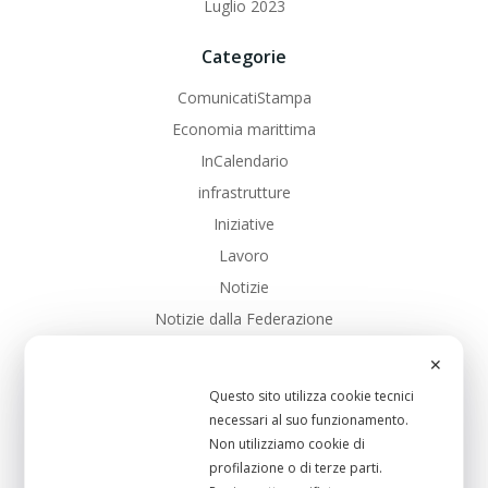
Luglio 2023
Categorie
ComunicatiStampa
Economia marittima
InCalendario
infrastrutture
Iniziative
Lavoro
Notizie
Notizie dalla Federazione
PD
✕
PD_Toscana
Questo sito utilizza cookie tecnici
SalarioMinimo
necessari al suo funzionamento.
Sanita
Non utilizziamo cookie di
profilazione o di terze parti.
Scuola Pubblica