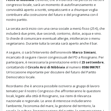
congresso locale, sarà un momento di autofinanziamento e
convivialità aperto a iscritti, simpatizzanti e a chiunque voglia
contribuire alla costruzione del futuro e del programma con il
nostro partito.
La serata avrà inizio con una cena sociale a menù fisso (25 €), che
includerà due primi, due secondi, contorno, dolce, acqua e vino.
Si chiede di comunicare eventuali allergie, intolleranze o menu
vegetariano. Durante tutta la serata sarà aperto anche il bar.
A seguire, ci sarà l’intervento dell’onorevole
Marco Simiani
,
incaricato di seguire i lavori congressuali del PD a Rosignano. Per
partecipare, è necessaria la prenotazione entro il
25 settembre
,
contattando il
Circolo Arci di Nibbiaia
al numero
0586 990707
.
Un’occasione importante per discutere del futuro del Partito
Democratico locale.
Ricordiamo che è ancora possibile iscriversi ai gruppi di lavoro
tematici per il nostro Congresso che affronteranno le questioni
locali, legate alla città di Rosignano, sia i temi di rilevanza
nazionale e regionale. Le aree di interesse includeranno
l’ambiente, l’economia del mare, la gestione del territorio, la
scuola, la cultura, l’organizzazione del partito, la comunicazione, i