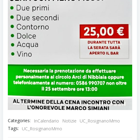
Categories:
InCalendario
Notizie
UC_RosignanoMmo
Tags:
UC_RosignanoMmo