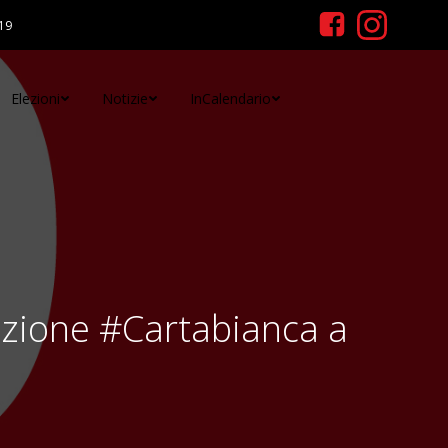
19
Elezioni
Notizie
InCalendario
azione #Cartabianca a