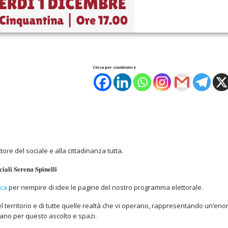
Clicca per condividere
ore del sociale e alla cittadinanza tutta.
𝐢𝐚𝐥𝐢 𝐒𝐞𝐫𝐞𝐧𝐚 𝐒𝐩𝐢𝐧𝐞𝐥𝐥𝐢
nca
per riempire di idee le pagine del nostro programma elettorale.
l territorio e di tutte quelle realtà che vi operano, rappresentando un’en
tano per questo ascolto e spazi.