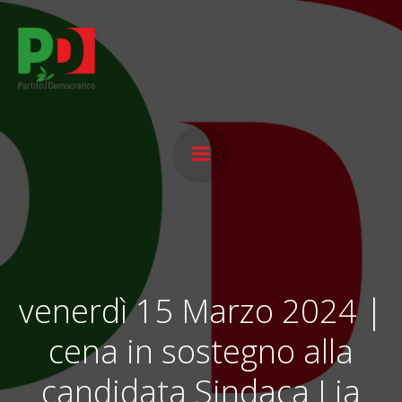
Vai
al
contenuto
venerdì 15 Marzo 2024 |
cena in sostegno alla
candidata Sindaca Lia