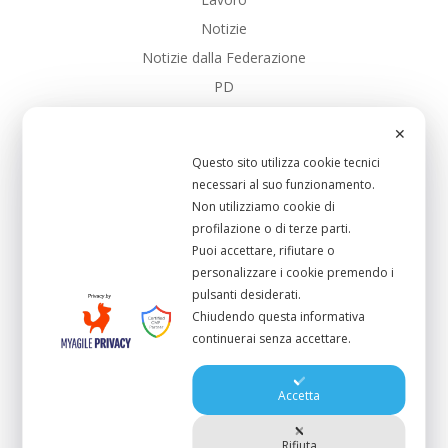
Notizie
Notizie dalla Federazione
PD
PD_Toscana
✕
SalarioMinimo
Questo sito utilizza cookie tecnici
Sanita
necessari al suo funzionamento.
Scuola Pubblica
Non utilizziamo cookie di
profilazione o di terze parti.
Sistema-Portuale
Puoi accettare, rifiutare o
UC_Bibbona
personalizzare i cookie premendo i
UC_CastagnetoCcci
pulsanti desiderati.
Chiudendo questa informativa
UC_Cecina
continuerai senza accettare.
UC_Collesalvetti
UC_Livorno
Accetta
UC_RosignanoMmo
Rifiuta