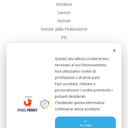
Iniziative
Lavoro
Notizie
Notizie dalla Federazione
PD
PD_Toscana
✕
SalarioMinimo
Questo sito utilizza cookie tecnici
Sanita
necessari al suo funzionamento.
Scuola Pubblica
Non utilizziamo cookie di
profilazione o di terze parti.
Sistema-Portuale
Puoi accettare, rifiutare o
UC_Bibbona
personalizzare i cookie premendo i
UC_CastagnetoCcci
pulsanti desiderati.
Chiudendo questa informativa
UC_Cecina
continuerai senza accettare.
UC_Collesalvetti
UC_Livorno
Accetta