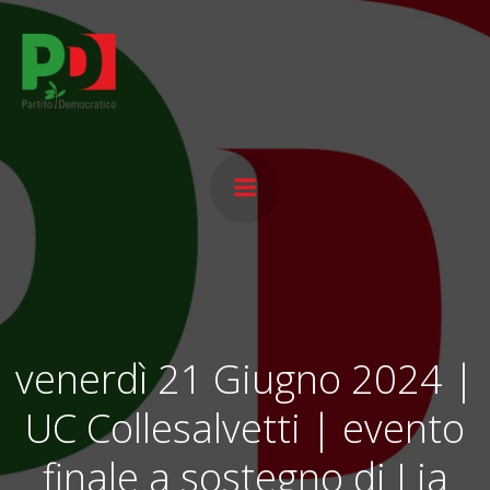
Vai
al
contenuto
venerdì 21 Giugno 2024 |
UC Collesalvetti | evento
finale a sostegno di Lia